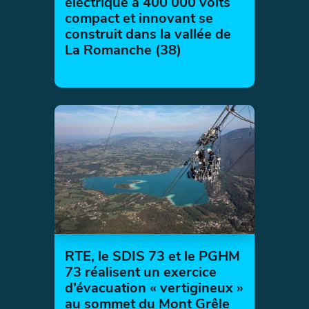
électrique à 400 000 volts
compact et innovant se
construit dans la vallée de
La Romanche (38)
RTE, le SDIS 73 et le PGHM
73 réalisent un exercice
d’évacuation « vertigineux »
au sommet du Mont Grêle