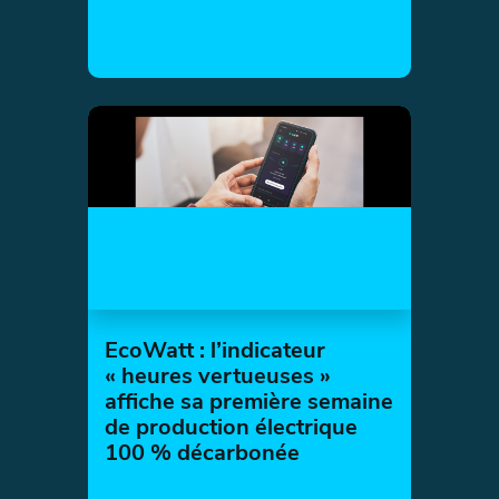
EcoWatt : l’indicateur
« heures vertueuses »
affiche sa première semaine
de production électrique
100 % décarbonée