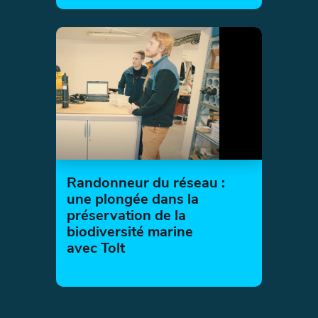
Randonneur du réseau :
une plongée dans la
préservation de la
biodiversité marine
avec Tolt