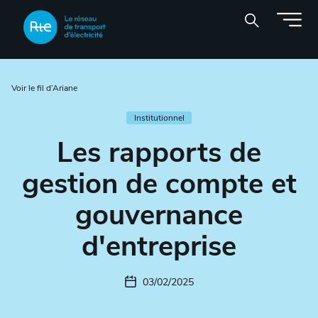
Découvrir RTE
Voir le fil d’Ariane
Institutionnel
Données et publications
Les rapports de
Projets
gestion de compte et
gouvernance
Espace Carrières
d'entreprise
Presse et actualités
03/02/2025